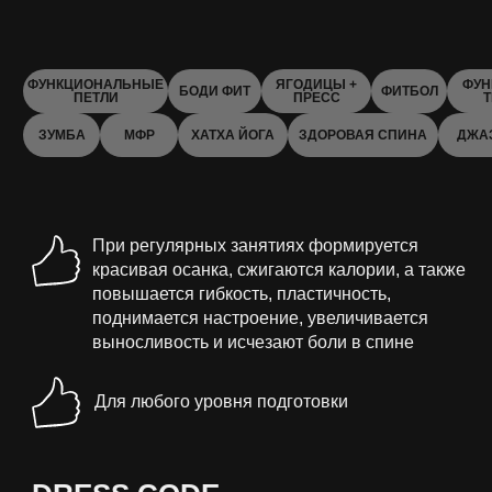
ФУНКЦИОНАЛЬНЫЕ
ЯГОДИЦЫ +
ФУН
БОДИ ФИТ
ФИТБОЛ
ПЕТЛИ
ПРЕСС
ЗУМБА
МФР
ХАТХА ЙОГА
ЗДОРОВАЯ СПИНА
ДЖА
При регулярных занятиях формируется
красивая осанка, сжигаются калории, а также
повышается гибкость, пластичность,
поднимается настроение, увеличивается
выносливость и исчезают боли в спине
Для любого уровня подготовки